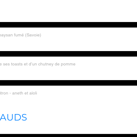
 paysan fumé (Savoie)
e ses toasts et d’un chutney de pomme
tron - aneth et aïoli
HAUDS