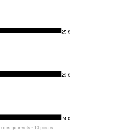
25 €
29 €
24 €
iée des gourmets - 10 pièces