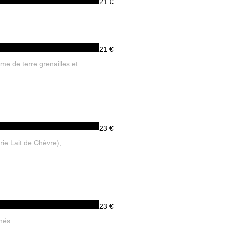
21 €
21 €
e de terre grenailles et
23 €
e Lait de Chèvre),
23 €
nés