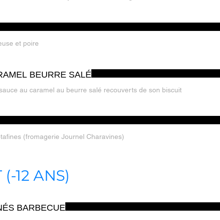
use et poire
RAMEL BEURRE SALÉ
auce au caramel au beurre salé recouverts de son biscuit
tafines (fromagerie Journel Charavines)
(-12 ANS)
NÉS BARBECUE