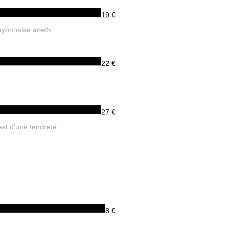
19 €
mayonnaise aneth
22 €
27 €
st d’une tendreté
8 €