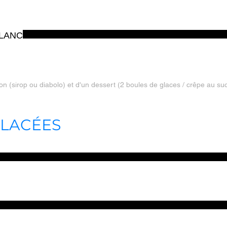
LANC
GLACÉES