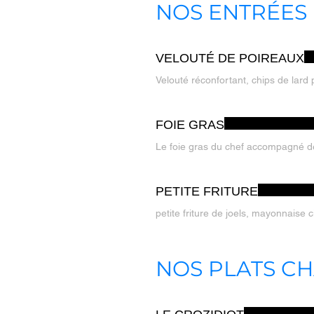
NOS ENTRÉES
VELOUTÉ DE POIREAUX
Velouté réconfortant, chips de lard
FOIE GRAS
Le foie gras du chef accompagné d
PETITE FRITURE
petite friture de joels, mayonnaise ci
NOS PLATS C