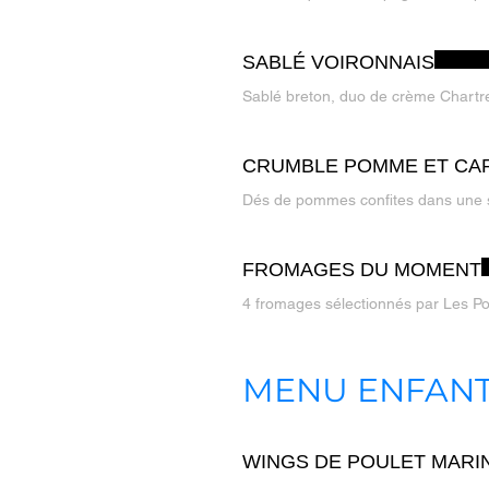
SABLÉ VOIRONNAIS
Sablé breton, duo de crème Chartre
CRUMBLE POMME ET CA
Dés de pommes confites dans une s
FROMAGES DU MOMENT
4 fromages sélectionnés par Les Po
MENU ENFANT 
WINGS DE POULET MARI