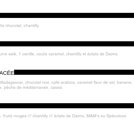
is chocolat, chantilly
1 chocolat, 1 banane, 1 caramel beurre salé, 1 vanille, coulis caramel, chantilly et éclats de Daims
LACÉE
une, pêche de méditerranée, cassis
, fruits rouges /// chantilly /// éclats de Daims, M&M's ou Spéculoos