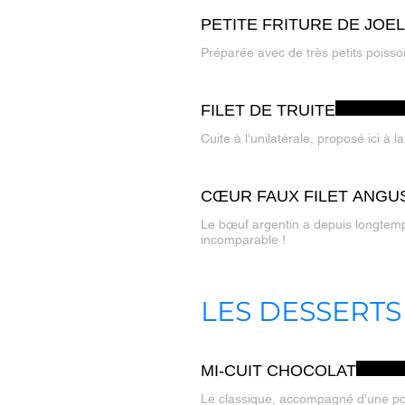
PETITE FRITURE DE JOE
Préparée avec de très petits poisso
FILET DE TRUITE
Cuite à l’unilatérale, proposé ici à l
CŒUR FAUX FILET ANGU
Le bœuf argentin a depuis longtemp
incomparable !
LES DESSERTS
MI-CUIT CHOCOLAT
Le classique, accompagné d’une poin