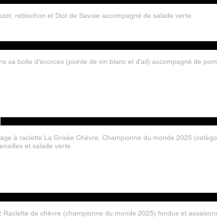
 crozet, reblochon et Diot de Savoie accompagné de salade verte
s sa boîte d’écorces (pointe de vin blanc et d’ail) accompagné de pomm
E
ge à raclette La Grisée Chèvre, Championne du monde 2025 (catégori
ailles et salade verte
P, Raclette de chèvre (championne du monde 2025) fondus et assaison