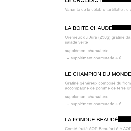
LE CROZIDIOT
Variante de la célèbre tartiflette :
LA BOITE CHAUDE
Crémeux du Jura (250g) gratiné dan
salade verte
supplément charcuterie
supplément charcuterie
4 €
LE CHAMPION DU MOND
Gratiné généreux composé du froma
accompagné de pomme de terre gren
supplément charcuterie
supplément charcuterie
4 €
LA FONDUE BEAUDÉ
Comté fruité AOP, Beaufort été AO