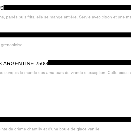
LS
ns, panés puis frits, elle se mange entière. Servie avec citron et une 
a grenobloise
S ARGENTINE 250G
s conquis le monde des amateurs de viande d'exception. Cette pièce e
te de crème chantilly et d’une boule de glace vanille