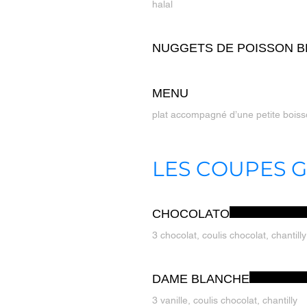
halal
NUGGETS DE POISSON B
MENU
LES COUPES 
CHOCOLATO
3 chocolat, coulis chocolat, chantilly
DAME BLANCHE
3 vanille, coulis chocolat, chantilly