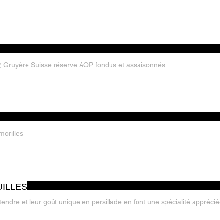
P, Gruyère Suisse réserve AOP fondus et assaisonnés
morilles
UILLES
e tendre et leur goût unique en persillade en font une spécialité appréc