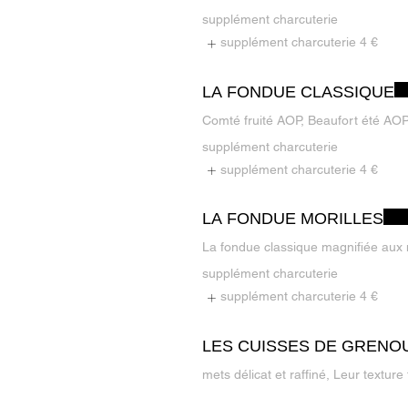
supplément charcuterie
supplément charcuterie
4 €
LA FONDUE CLASSIQUE
Comté fruité AOP, Beaufort été AO
supplément charcuterie
supplément charcuterie
4 €
LA FONDUE MORILLES
La fondue classique magnifiée aux 
supplément charcuterie
supplément charcuterie
4 €
LES CUISSES DE GRENO
mets délicat et raffiné, Leur textur