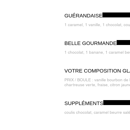
GUÉRANDAISE
1 caramel, 1 vanille, 1 chocolat, coul
BELLE GOURMANDE
VOTRE COMPOSITION G
PRIX / BOULE : vanille bourbon de Madagascar, chocolat noir, café arabica, caramel fleur de sel, banane, nutty (façon pâte à tartiner),
chartreuse verte, fraise, citron ja
SUPPLÉMENTS
coulis chocolat, caramel beurre salé